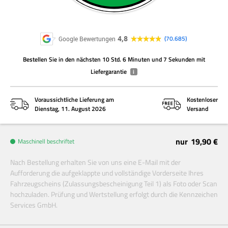
4,8
70.685
Google Bewertungen
Bestellen Sie
in den nächsten
10 Std. 6 Minuten und 7 Sekunden
mit
Liefergarantie
i
Voraussichtliche Lieferung am
Kostenloser
Dienstag, 11. August 2026
Versand
nur
19,90 €
Maschinell beschriftet
Nach Bestellung erhalten Sie von uns eine E-Mail mit der
Aufforderung die aufgeklappte und vollständige Vorderseite Ihres
Fahrzeugscheins (Zulassungsbescheinigung Teil 1) als Foto oder Scan
hochzuladen. Prüfung und Wertstellung erfolgt durch die Kennzeichen
Services GmbH.