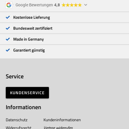
5 Sterne
96 %
Google Bewertungen
4,8
4 Sterne
3 %
3 Sterne
<1 %
Kostenlose Lieferung
2 Sterne
<1 %
1 Stern
<1 %
Bundesweit zertifiziert
Made in Germany
Garantiert günstig
Service
KUNDENSERVICE
Informationen
Datenschutz
Kundeninformationen
Widerrufsrecht
Vertrag widerrufen