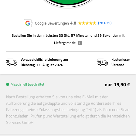
4,8
70.629
Google Bewertungen
Bestellen Sie
in den nächsten
33 Std. 57 Minuten und 59 Sekunden
mit
Liefergarantie
i
Voraussichtliche Lieferung am
Kostenloser
Dienstag, 11. August 2026
Versand
nur
19,90 €
Maschinell beschriftet
Nach Bestellung erhalten Sie von uns eine E-Mail mit der
Aufforderung die aufgeklappte und vollständige Vorderseite Ihres
Fahrzeugscheins (Zulassungsbescheinigung Teil 1) als Foto oder Scan
hochzuladen. Prüfung und Wertstellung erfolgt durch die Kennzeichen
Services GmbH.