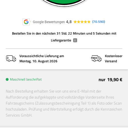
4,8
70.590
Google Bewertungen
Bestellen Sie
in den nächsten
31 Std. 22 Minuten und 4 Sekunden
mit
Liefergarantie
i
Voraussichtliche Lieferung am
Kostenloser
Montag, 10. August 2026
Versand
nur
19,90 €
Maschinell beschriftet
Nach Bestellung erhalten Sie von uns eine E-Mail mit der
Aufforderung die aufgeklappte und vollständige Vorderseite Ihres
Fahrzeugscheins (Zulassungsbescheinigung Teil 1) als Foto oder Scan
hochzuladen. Prüfung und Wertstellung erfolgt durch die Kennzeichen
Services GmbH.