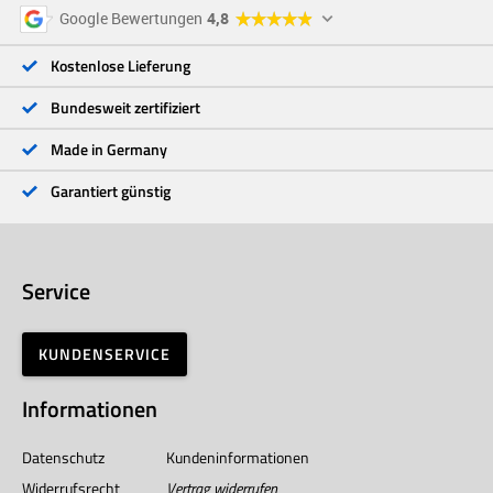
5 Sterne
96 %
Google Bewertungen
4,8
4 Sterne
3 %
3 Sterne
<1 %
Kostenlose Lieferung
2 Sterne
<1 %
1 Stern
<1 %
Bundesweit zertifiziert
Made in Germany
Garantiert günstig
Service
KUNDENSERVICE
Informationen
Datenschutz
Kundeninformationen
Widerrufsrecht
Vertrag widerrufen