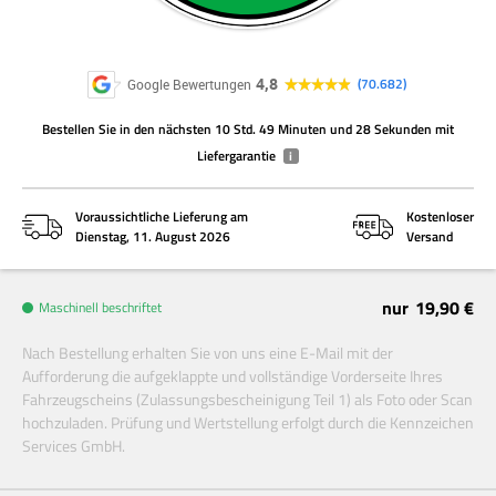
4,8
70.682
Google Bewertungen
Bestellen Sie
in den nächsten
10 Std. 49 Minuten und 28 Sekunden
mit
Liefergarantie
i
Voraussichtliche Lieferung am
Kostenloser
Dienstag, 11. August 2026
Versand
nur
19,90 €
Maschinell beschriftet
Nach Bestellung erhalten Sie von uns eine E-Mail mit der
Aufforderung die aufgeklappte und vollständige Vorderseite Ihres
Fahrzeugscheins (Zulassungsbescheinigung Teil 1) als Foto oder Scan
hochzuladen. Prüfung und Wertstellung erfolgt durch die Kennzeichen
Services GmbH.