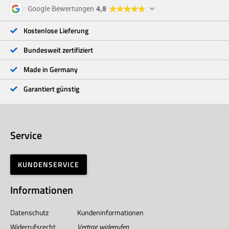
5 Sterne
96 %
Google Bewertungen
4,8
4 Sterne
3 %
3 Sterne
<1 %
Kostenlose Lieferung
2 Sterne
<1 %
1 Stern
<1 %
Bundesweit zertifiziert
Made in Germany
Garantiert günstig
Service
KUNDENSERVICE
Informationen
Datenschutz
Kundeninformationen
Widerrufsrecht
Vertrag widerrufen