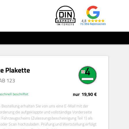
4,8
70.559
re Plakette
AB
123
nur
19,90 €
schinell beschriftet
 Bestellung erhalten Sie von uns eine E-Mail mit der
orderung die aufgeklappte und vollständige Vorderseite
s Fahrzeugscheins (Zulassungsbescheinigung Teil 1) als
 oder Scan hochzuladen. Prüfung und Wertstellung erfolgt