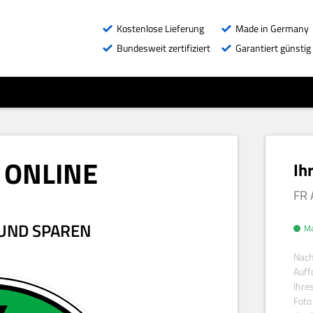
Kostenlose Lieferung
Made in Germany
Bundesweit zertifiziert
Garantiert günstig
 ONLINE
Ih
FR
 UND SPAREN
Ma
Nach
Auff
Ihre
Foto