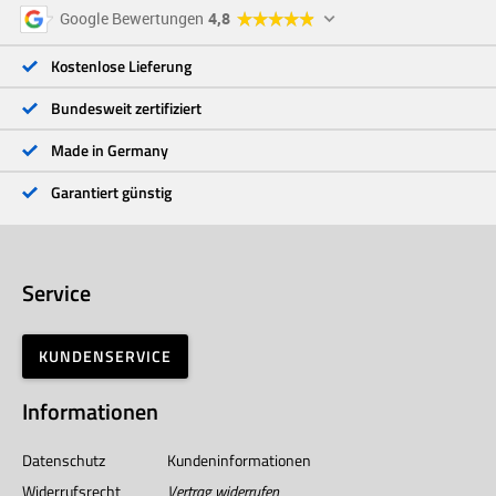
5 Sterne
96 %
Google Bewertungen
4,8
4 Sterne
3 %
3 Sterne
<1 %
Kostenlose Lieferung
2 Sterne
<1 %
1 Stern
<1 %
Bundesweit zertifiziert
Made in Germany
Garantiert günstig
Service
KUNDENSERVICE
Informationen
Datenschutz
Kundeninformationen
Widerrufsrecht
Vertrag widerrufen