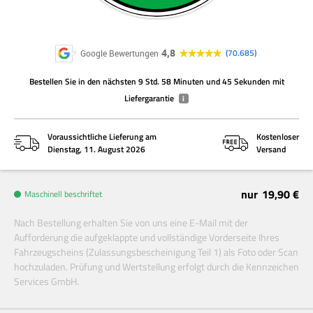
4,8
70.685
Google Bewertungen
Bestellen Sie
in den nächsten
9 Std. 58 Minuten und 45 Sekunden
mit
Liefergarantie
i
Voraussichtliche Lieferung am
Kostenloser
Dienstag, 11. August 2026
Versand
nur
19,90 €
Maschinell beschriftet
Nach Bestellung erhalten Sie von uns eine E-Mail mit der
Aufforderung die aufgeklappte und vollständige Vorderseite Ihres
Fahrzeugscheins (Zulassungsbescheinigung Teil 1) als Foto oder Scan
hochzuladen. Prüfung und Wertstellung erfolgt durch die Kennzeichen
Services GmbH.