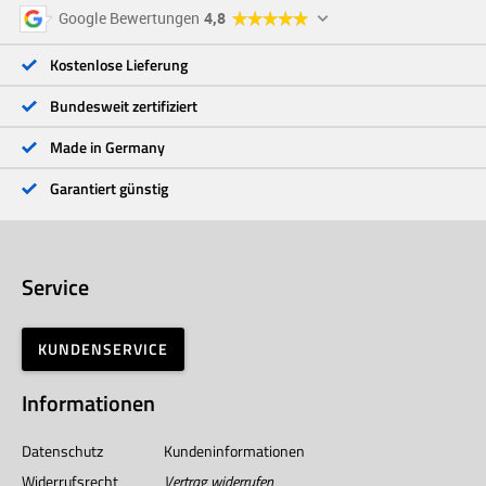
5 Sterne
96 %
Google Bewertungen
4,8
4 Sterne
3 %
3 Sterne
<1 %
Kostenlose Lieferung
2 Sterne
<1 %
1 Stern
<1 %
Bundesweit zertifiziert
Made in Germany
Garantiert günstig
Service
KUNDENSERVICE
Informationen
Datenschutz
Kundeninformationen
Widerrufsrecht
Vertrag widerrufen