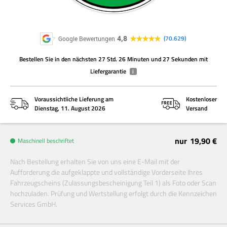
4,8
70.629
Google Bewertungen
Bestellen Sie
in den nächsten
27 Std. 26 Minuten und 27 Sekunden
mit
Liefergarantie
i
Voraussichtliche Lieferung am
Kostenloser
Dienstag, 11. August 2026
Versand
nur
19,90 €
Maschinell beschriftet
Nach Bestellung erhalten Sie von uns eine E-Mail mit der
Aufforderung die aufgeklappte und vollständige Vorderseite Ihres
Fahrzeugscheins (Zulassungsbescheinigung Teil 1) als Foto oder Scan
hochzuladen. Prüfung und Wertstellung erfolgt durch die Kennzeichen
Services GmbH.