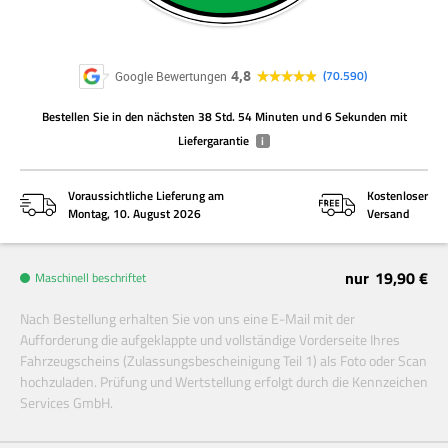
4,8
70.590
Google Bewertungen
Bestellen Sie
in den nächsten
38 Std. 54 Minuten und 6 Sekunden
mit
Liefergarantie
i
Voraussichtliche Lieferung am
Kostenloser
Montag, 10. August 2026
Versand
nur
19,90 €
Maschinell beschriftet
Nach Bestellung erhalten Sie von uns eine E-Mail mit der
Aufforderung die aufgeklappte und vollständige Vorderseite Ihres
Fahrzeugscheins (Zulassungsbescheinigung Teil 1) als Foto oder Scan
hochzuladen. Prüfung und Wertstellung erfolgt durch die Kennzeichen
Services GmbH.