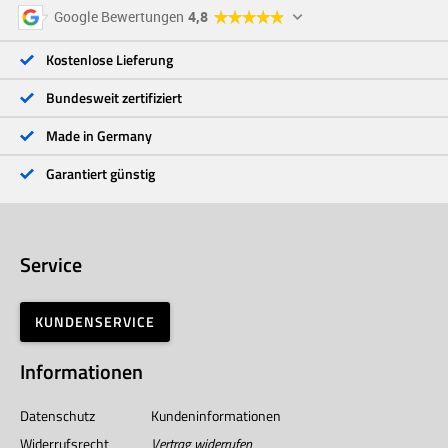
5 Sterne
96 %
Google Bewertungen
4,8
4 Sterne
3 %
3 Sterne
<1 %
Kostenlose Lieferung
2 Sterne
<1 %
1 Stern
<1 %
Bundesweit zertifiziert
Made in Germany
Garantiert günstig
Service
KUNDENSERVICE
Informationen
Datenschutz
Kundeninformationen
Widerrufsrecht
Vertrag widerrufen