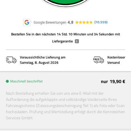
4,8
70.559
Google Bewertungen
Bestellen Sie
in den nächsten
14 Std. 10 Minuten und 34 Sekunden
mit
Liefergarantie
i
Voraussichtliche Lieferung am
Kostenloser
Samstag, 8. August 2026
Versand
nur
19,90 €
Maschinell beschriftet
Nach Bestellung erhalten Sie von uns eine E-Mail mit der
Aufforderung die aufgeklappte und vollständige Vorderseite Ihres
Fahrzeugscheins (Zulassungsbescheinigung Teil 1) als Foto oder Scan
hochzuladen. Prüfung und Wertstellung erfolgt durch die Kennzeichen
Services GmbH.