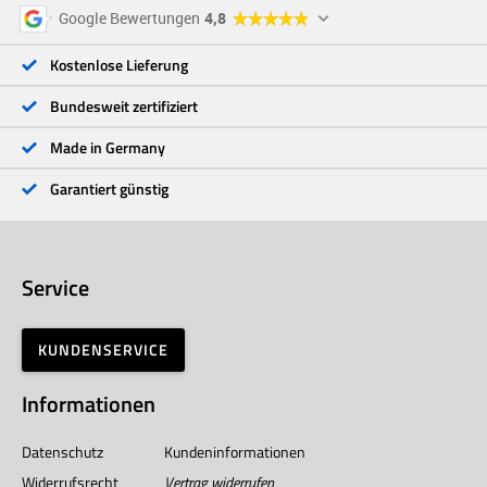
5 Sterne
96 %
Google Bewertungen
4,8
4 Sterne
3 %
3 Sterne
<1 %
Kostenlose Lieferung
2 Sterne
<1 %
1 Stern
<1 %
Bundesweit zertifiziert
Made in Germany
Garantiert günstig
Service
KUNDENSERVICE
Informationen
Datenschutz
Kundeninformationen
Widerrufsrecht
Vertrag widerrufen