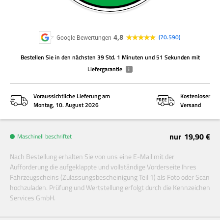
4,8
70.590
Google Bewertungen
Bestellen Sie
in den nächsten
39 Std. 1 Minuten und 51 Sekunden
mit
Liefergarantie
i
Voraussichtliche Lieferung am
Kostenloser
Montag, 10. August 2026
Versand
nur
19,90 €
Maschinell beschriftet
Nach Bestellung erhalten Sie von uns eine E-Mail mit der
Aufforderung die aufgeklappte und vollständige Vorderseite Ihres
Fahrzeugscheins (Zulassungsbescheinigung Teil 1) als Foto oder Scan
hochzuladen. Prüfung und Wertstellung erfolgt durch die Kennzeichen
Services GmbH.