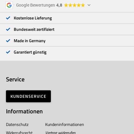
5 Sterne
96 %
Google Bewertungen
4,8
4 Sterne
3 %
3 Sterne
<1 %
Kostenlose Lieferung
2 Sterne
<1 %
1 Stern
<1 %
Bundesweit zertifiziert
Made in Germany
Garantiert günstig
Service
KUNDENSERVICE
Informationen
Datenschutz
Kundeninformationen
Widerrufsrecht
Vertrag widerrufen