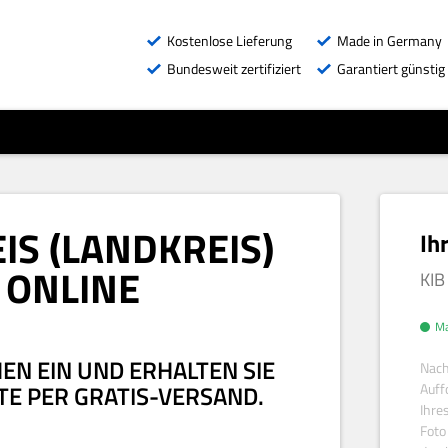
Kostenlose Lieferung
Made in Germany
Bundesweit zertifiziert
Garantiert günstig
S (LANDKREIS)
Ih
 ONLINE
KIB
Ma
EN EIN UND ERHALTEN SIE
Nach
TE PER GRATIS-VERSAND.
Auff
Ihre
Foto