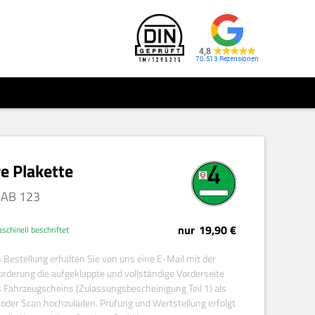
4,8
70.513
re Plakette
AB
123
nur
19,90 €
schinell beschriftet
 Bestellung erhalten Sie von uns eine E-Mail mit der
orderung die aufgeklappte und vollständige Vorderseite
s Fahrzeugscheins (Zulassungsbescheinigung Teil 1) als
 oder Scan hochzuladen. Prüfung und Wertstellung erfolgt