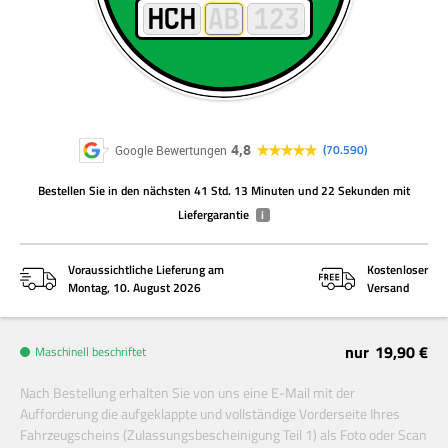
4,8
70.590
Google Bewertungen
Bestellen Sie
in den nächsten
41 Std. 13 Minuten und 22 Sekunden
mit
Liefergarantie
i
Voraussichtliche Lieferung am
Kostenloser
Montag, 10. August 2026
Versand
nur
19,90 €
Maschinell beschriftet
Nach Bestellung erhalten Sie von uns eine E-Mail mit der
Aufforderung die aufgeklappte und vollständige Vorderseite Ihres
Fahrzeugscheins (Zulassungsbescheinigung Teil 1) als Foto oder Scan