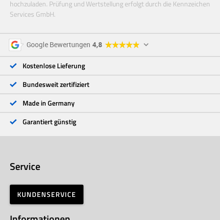
hochzuladen. Prüfung und Wertstellung erfolgt durch die Kennzeichen
Services GmbH.
5 Sterne
96 %
Google Bewertungen
4,8
4 Sterne
3 %
3 Sterne
<1 %
Kostenlose Lieferung
2 Sterne
<1 %
1 Stern
<1 %
Bundesweit zertifiziert
Made in Germany
Garantiert günstig
Service
KUNDENSERVICE
Informationen