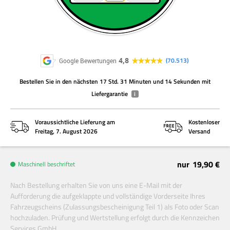
4,8
70.513
Google Bewertungen
Bestellen Sie
in den nächsten
17 Std. 31 Minuten und 14 Sekunden
mit
Liefergarantie
i
Voraussichtliche Lieferung am
Kostenloser
Freitag, 7. August 2026
Versand
nur
19,90 €
Maschinell beschriftet
Nach Bestellung erhalten Sie von uns eine E-Mail mit der
Aufforderung die aufgeklappte und vollständige Vorderseite Ihres
Fahrzeugscheins (Zulassungsbescheinigung Teil 1) als Foto oder Scan
hochzuladen. Prüfung und Wertstellung erfolgt durch die Kennzeichen
Services GmbH.