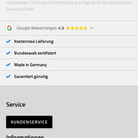
hochzuladen. Prüfung und Wertstellung erfolgt durch die Kennzeichen
Services GmbH.
5 Sterne
96 %
Google Bewertungen
4,8
4 Sterne
3 %
3 Sterne
<1 %
Kostenlose Lieferung
2 Sterne
<1 %
1 Stern
<1 %
Bundesweit zertifiziert
Made in Germany
Garantiert günstig
Service
KUNDENSERVICE
Informationen