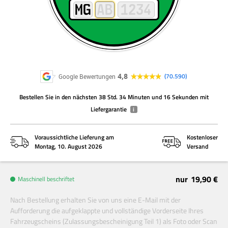
4,8
70.590
Google Bewertungen
Bestellen Sie
in den nächsten
38 Std. 34 Minuten und 16 Sekunden
mit
Liefergarantie
i
Voraussichtliche Lieferung am
Kostenloser
Montag, 10. August 2026
Versand
nur
19,90 €
Maschinell beschriftet
Nach Bestellung erhalten Sie von uns eine E-Mail mit der
Aufforderung die aufgeklappte und vollständige Vorderseite Ihres
Fahrzeugscheins (Zulassungsbescheinigung Teil 1) als Foto oder Scan