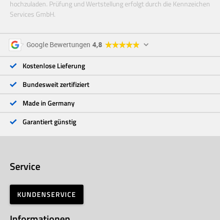
hochzuladen. Prüfung und Wertstellung erfolgt durch die Kennzeichen
Services GmbH.
5 Sterne
96 %
Google Bewertungen
4,8
4 Sterne
3 %
3 Sterne
<1 %
Kostenlose Lieferung
2 Sterne
<1 %
1 Stern
<1 %
Bundesweit zertifiziert
Made in Germany
Garantiert günstig
Service
KUNDENSERVICE
Informationen