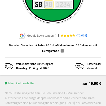
4,8
70.629
Google Bewertungen
Bestellen Sie
in den nächsten
28 Std. 40 Minuten und 59 Sekunden
mit
Liefergarantie
i
Voraussichtliche Lieferung am
Kostenloser
Dienstag, 11. August 2026
Versand
nur
19,90 €
Maschinell beschriftet
Nach Bestellung erhalten Sie von uns eine E-Mail mit der
Aufforderung die aufgeklappte und vollständige Vorderseite Ihres
Fahrzeugscheins (Zulassungsbescheinigung Teil 1) als Foto oder Scan